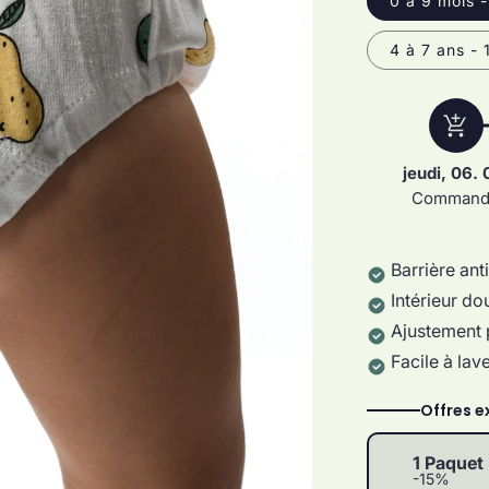
0 à 9 mois -
4 à 7 ans - 
add_shopping_cart
jeudi, 06. 
Comman
Barrière anti
Intérieur do
Ajustement p
Facile à lav
Offres e
1 Paquet 
-15%