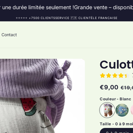
imitée seulement !
Grande vente – disponible pour une 
⭐️⭐️⭐️⭐️⭐️ +7500 CLIENTSSERVICE 🇫🇷 CLIENTÈLE ​​FRANCAISE
Contact
Culot
Prix
€9,00
Prix
€19,
habituel
sol
Couleur - Blanc
Taille - 0 à 9 moi