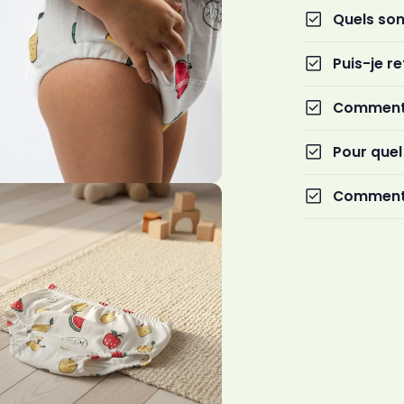
check_box
Quels sont
check_box
Puis-je re
check_box
Comment b
check_box
Pour quel
check_box
Comment c