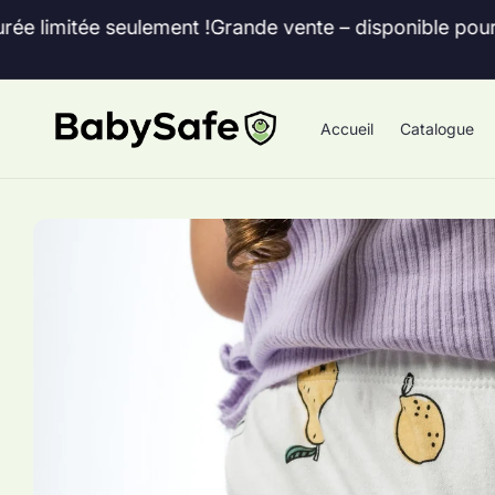
et
passer
seulement !
Grande vente – disponible pour une durée l
au
contenu
Accueil
Catalogue
Passer aux
informations
produits