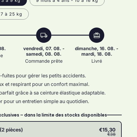
 3 à 9 kg
9 mois à 4 ans - 10 à 16 kg
17 à 25 kg
local_shipping
redeem
08.
vendredi, 07. 08. -
dimanche, 16. 08. -
samedi, 08. 08.
mardi, 18. 08.
de
Commande prête
Livré
-fuites pour gérer les petits accidents.
ux et respirant pour un confort maximal.
arfait grâce à sa ceinture élastique adaptable.
er pour un entretien simple au quotidien.
xclusives – dans la limite des stocks disponibles
(2 pièces)
€15,30
€38