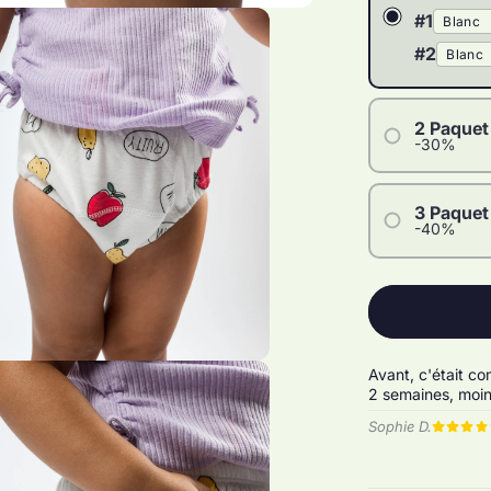
#1
#2
2 Paquet
-30%
#1
#2
3 Paquet
-40%
#3
#1
#4
#2
#3
#4
Avant, c'était c
#5
2 semaines, moin
#6
Sophie D.